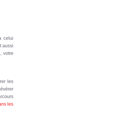
à celui
t aussi
, votre
rer les
sévérer
arcours
ns les