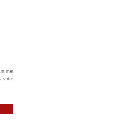
ant met
s votre