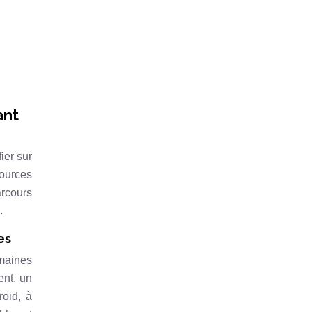
ant
ier sur
sources
arcours
.
es
umaines
ent, un
roid, à