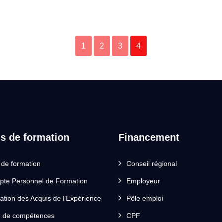
1
2
3
4
ls de formation
Financement
 de formation
Conseil régional
te Personnel de Formation
Employeur
dation des Acquis de l’Expérience
Pôle emploi
n de compétences
CPF