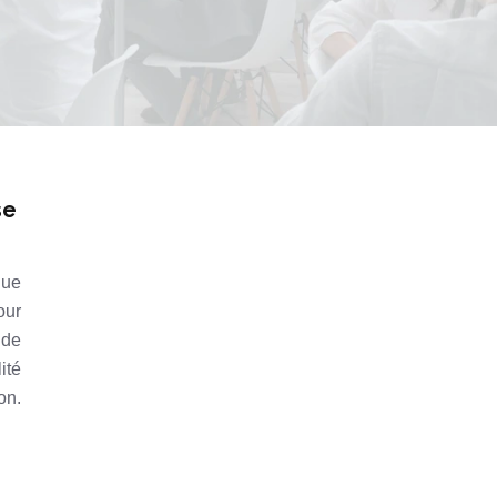
se
que
our
 de
ité
on.